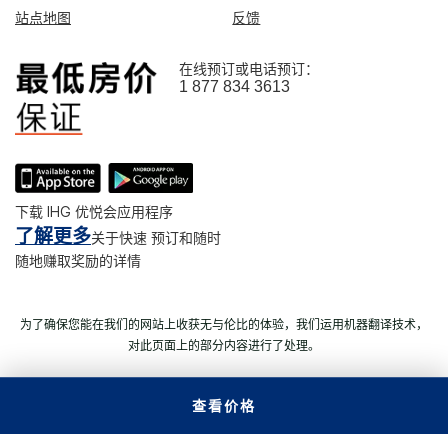
站点地图
反馈
在线预订或电话预订：
1 877 834 3613
下载 IHG 优悦会应用程序
了解更多
关于快速 预订和随时
随地赚取奖励的详情
为了确保您能在我们的网站上收获无与伦比的体验，我们运用机器翻译技术，
对此页面上的部分内容进行了处理。
查看价格
© 2026 洲际酒店集团。 版权所有。 多数酒店为独立产权及独立经
营。
沪ICP备09027645号-1
沪公网安备31011502008060号