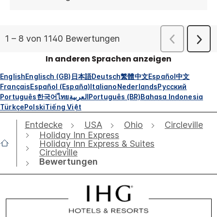
In anderen Sprachen anzeigen
English
Englisch (GB)
日本語
Deutsch
繁體中文
Español
中文
Français
Español (España)
Italiano
Nederlands
Русский
Português
한국어
ไทย
العربية
Português (BR)
Bahasa Indonesia
Türkçe
Polski
Tiếng Việt
Entdecke
USA
Ohio
Circleville
Holiday Inn Express
Holiday Inn Express & Suites
Circleville
Bewertungen