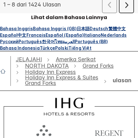
Lihat dalam Bahasa Lainnya
Bahasa Inggris
Bahasa Inggris (GB)
日本語
Deutsch
繁體中文
Español
中文
Français
Español (España)
Italiano
Nederlands
Русский
Português
한국어
ไทย
العربية
Português (BR)
Bahasa Indonesia
Türkçe
Polski
Tiếng Việt
JELAJAHI
Amerika Serikat
NORTH DAKOTA
Grand Forks
Holiday Inn Express
Holiday Inn Express & Suites
ulasan
Grand Forks