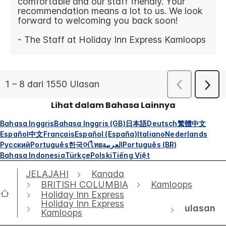
Lihat dalam Bahasa Lainnya
Bahasa Inggris
Bahasa Inggris (GB)
日本語
Deutsch
繁體中文
Español
中文
Français
Español (España)
Italiano
Nederlands
Русский
Português
한국어
ไทย
العربية
Português (BR)
Bahasa Indonesia
Türkçe
Polski
Tiếng Việt
JELAJAHI
Kanada
BRITISH COLUMBIA
Kamloops
Holiday Inn Express
Holiday Inn Express
ulasan
Kamloops