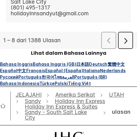
Lihat dalam Bahasa Lainnya
Bahasa Inggris
Bahasa Inggris (GB)
日本語
Deutsch
繁體中文
Español
中文
Français
Español (España)
Italiano
Nederlands
Русский
Português
한국어
ไทย
العربية
Português (BR)
Bahasa Indonesia
Türkçe
Polski
Tiếng Việt
JELAJAHI
Amerika Serikat
UTAH
Sandy
Holiday Inn Express
Holiday Inn Express & Suites
ulasan
Sandy - South Salt Lake
City