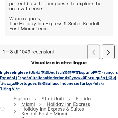
Visualizza in altre lingue
Inglese
Inglese (GB)
日本語
Deutsch
繁體中文
Español
中文
Français
Español (España)
Italiano
Nederlands
Русский
Português
한국어
ไทย
العربية
Português (BR)
Bahasa Indonesia
Türkçe
Polski
Tiếng Việt
Esplora
Stati Uniti
Florida
Miami
Holiday Inn Express
Holiday Inn Express & Suites
Kendall East - Miami