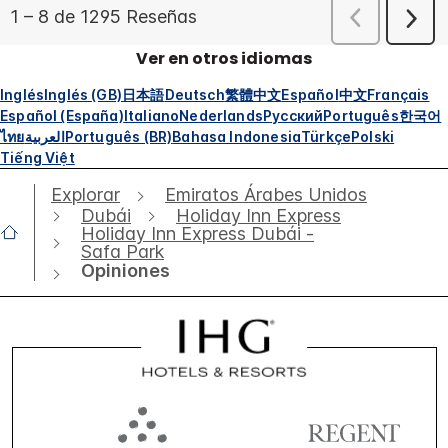
Ver en otros idiomas
Inglés
Inglés (GB)
日本語
Deutsch
繁體中文
Español
中文
Français
Español (España)
Italiano
Nederlands
Русский
Português
한국어
ไทย
العربية
Português (BR)
Bahasa Indonesia
Türkçe
Polski
Tiếng Việt
Explorar
Emiratos Árabes Unidos
Dubái
Holiday Inn Express
Holiday Inn Express Dubái -
Safa Park
Opiniones