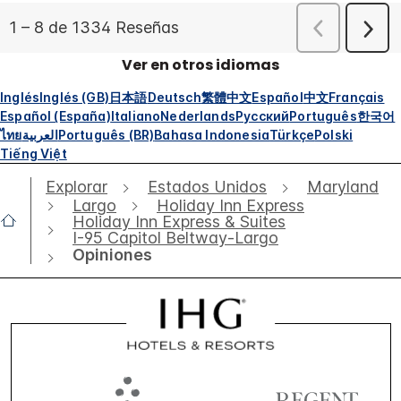
Ver en otros idiomas
Inglés
Inglés (GB)
日本語
Deutsch
繁體中文
Español
中文
Français
Español (España)
Italiano
Nederlands
Русский
Português
한국어
ไทย
العربية
Português (BR)
Bahasa Indonesia
Türkçe
Polski
Tiếng Việt
Explorar
Estados Unidos
Maryland
Largo
Holiday Inn Express
Holiday Inn Express & Suites
I-95 Capitol Beltway-Largo
Opiniones