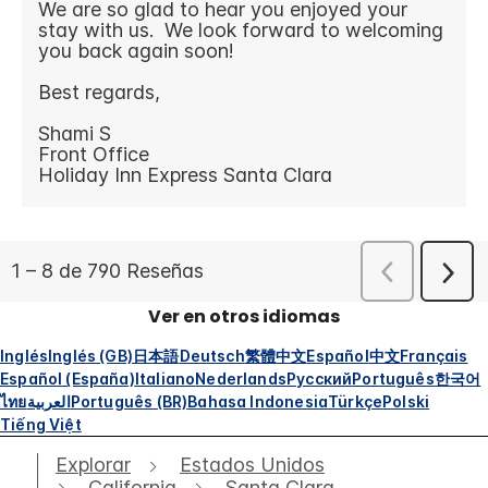
Ver en otros idiomas
Inglés
Inglés (GB)
日本語
Deutsch
繁體中文
Español
中文
Français
Español (España)
Italiano
Nederlands
Русский
Português
한국어
ไทย
العربية
Português (BR)
Bahasa Indonesia
Türkçe
Polski
Tiếng Việt
Explorar
Estados Unidos
California
Santa Clara