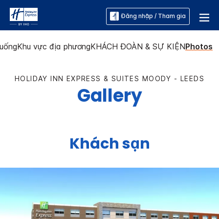
Đăng nhập / Tham gia
 uống
Khu vực địa phương
KHÁCH ĐOÀN & SỰ KIỆN
Photos
HOLIDAY INN EXPRESS & SUITES
MOODY - LEEDS
Gallery
Khách sạn