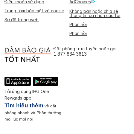
Điều khoản sử dụng
AdChoices
Trung tâm bảo mật và cookie
Không bán hoặc chia sẻ
thông tin cá nhân của tôi
Sơ đồ trang web
Phản hồi
Phản hồi
Đặt phòng trực tuyến hoặc gọi:
1 877 834 3613
Tải ứng dụng IHG One
Rewards app
Tìm hiểu thêm
về đặt
phòng nhanh và Phần thưởng
mọi lúc mọi nơi