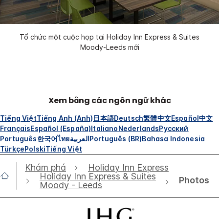
Tổ chức một cuộc họp tại Holiday Inn Express & Suites
Moody-Leeds mới
Xem bằng các ngôn ngữ khác
Tiếng Việt
Tiếng Anh (Anh)
日本語
Deutsch
繁體中文
Español
中文
Français
Español (España)
Italiano
Nederlands
Русский
Português
한국어
ไทย
العربية
Português (BR)
Bahasa Indonesia
Türkçe
Polski
Tiếng Việt
Khám phá
Holiday Inn Express
Holiday Inn Express & Suites
Photos
Moody - Leeds