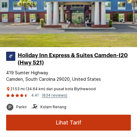
Holiday Inn Express & Suites Camden-I20
(Hwy 521)
419 Sumter Highway
Camden, South Carolina 29020, United States
21.53 mi (34.64 km) dari pusat kota Blythewood
4.41
(834 reviews)
Parkir
Kolam Renang
Lihat Tarif