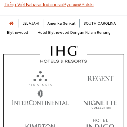
Tiếng Việt
Bahasa Indonesia
Русский
Polski
JELAJAHI
Amerika Serikat
SOUTH CAROLINA
Blythewood
Hotel Blythewood Dengan Kolam Renang