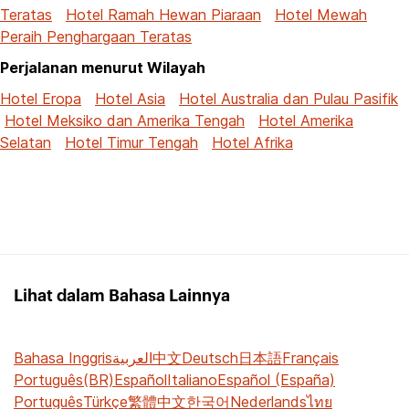
Teratas
Hotel Ramah Hewan Piaraan
Hotel Mewah
Peraih Penghargaan Teratas
Perjalanan menurut Wilayah
Hotel Eropa
Hotel Asia
Hotel Australia dan Pulau Pasifik
Hotel Meksiko dan Amerika Tengah
Hotel Amerika
Selatan
Hotel Timur Tengah
Hotel Afrika
Lihat dalam Bahasa Lainnya
Bahasa Inggris
العربية
中文
Deutsch
日本語
Français
Português(BR)
Español
Italiano
Español (España)
Português
Türkçe
繁體中文
한국어
Nederlands
ไทย