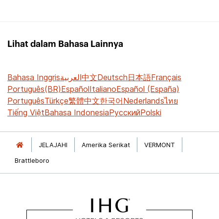
Lihat dalam Bahasa Lainnya
Bahasa Inggris
العربية
中文
Deutsch
日本語
Français
Português(BR)
Español
Italiano
Español (España)
Português
Türkçe
繁體中文
한국어
Nederlands
ไทย
Tiếng Việt
Bahasa Indonesia
Русский
Polski
JELAJAHI
Amerika Serikat
VERMONT
Brattleboro