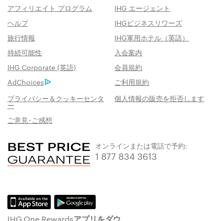
アフィリエイト プログラム
IHG エージェント
ヘルプ
IHGビジネスリワーズ
旅行情報
IHG軍用ホテル（英語）
持続可能性
入会案内
IHG Corporate (英語)
会員規約
AdChoices
ご利用規約
プライバシー＆クッキーセンタ
個人情報の販売を拒否します
ー
ご意見･ご感想
オンラインまたは電話で予約:
1 877 834 3613
IHG One Rewardsアプリをダウ