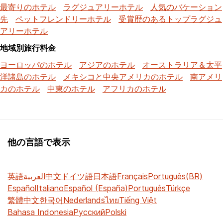
最寄りのホテル
ラグジュアリーホテル
人気のバケーション
先
ペットフレンドリーホテル
受賞歴のあるトップラグジュ
アリーホテル
地域別旅行料金
ヨーロッパのホテル
アジアのホテル
オーストラリア＆太平
洋諸島のホテル
メキシコと中央アメリカのホテル
南アメリ
カのホテル
中東のホテル
アフリカのホテル
他の言語で表示
英語
العربية
中文
ドイツ語
日本語
Français
Português(BR)
Español
Italiano
Español (España)
Português
Türkçe
繁體中文
한국어
Nederlands
ไทย
Tiếng Việt
Bahasa Indonesia
Русский
Polski