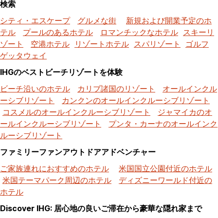
検索
シティ・エスケープ
グルメな街
新規および開業予定のホ
テル
プールのあるホテル
ロマンチックなホテル
スキーリ
ゾート
空港ホテル
リゾートホテル
スパリゾート
ゴルフ
ゲッタウェイ
IHGのベストビーチリゾートを体験
ビーチ沿いのホテル
カリブ諸国のリゾート
オールインクル
ーシブリゾート
カンクンのオールインクルーシブリゾート
コスメルのオールインクルーシブリゾート
ジャマイカのオ
ールインクルーシブリゾート
プンタ・カーナのオールインク
ルーシブリゾート
ファミリーファンアウトドアアドベンチャー
ご家族連れにおすすめのホテル
米国国立公園付近のホテル
米国テーマパーク周辺のホテル
ディズニーワールド付近の
ホテル
Discover IHG: 居心地の良いご滞在から豪華な隠れ家まで