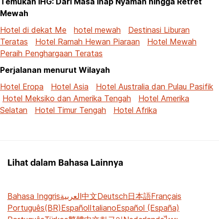
Temukan IHG: Dari Masa Inap Nyaman hingga Retret
Mewah
Hotel di dekat Me
hotel mewah
Destinasi Liburan
Teratas
Hotel Ramah Hewan Piaraan
Hotel Mewah
Peraih Penghargaan Teratas
Perjalanan menurut Wilayah
Hotel Eropa
Hotel Asia
Hotel Australia dan Pulau Pasifik
Hotel Meksiko dan Amerika Tengah
Hotel Amerika
Selatan
Hotel Timur Tengah
Hotel Afrika
Lihat dalam Bahasa Lainnya
Bahasa Inggris
العربية
中文
Deutsch
日本語
Français
Português(BR)
Español
Italiano
Español (España)