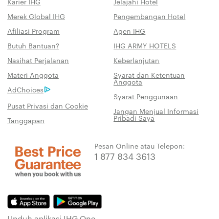
Karier IHG
Jelajahi Hotel
Merek Global IHG
Pengembangan Hotel
Afiliasi Program
Agen IHG
Butuh Bantuan?
IHG ARMY HOTELS
Nasihat Perjalanan
Keberlanjutan
Materi Anggota
Syarat dan Ketentuan
Anggota
AdChoices
Syarat Penggunaan
Pusat Privasi dan Cookie
Jangan Menjual Informasi
Pribadi Saya
Tanggapan
Pesan Online atau Telepon:
1 877 834 3613
Unduh aplikasi IHG One