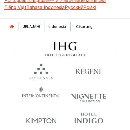
Português
Türkçe
繁體中文
한국어
Nederlands
ไทย
Tiếng Việt
Bahasa Indonesia
Русский
Polski
JELAJAHI
Indonesia
Cikarang