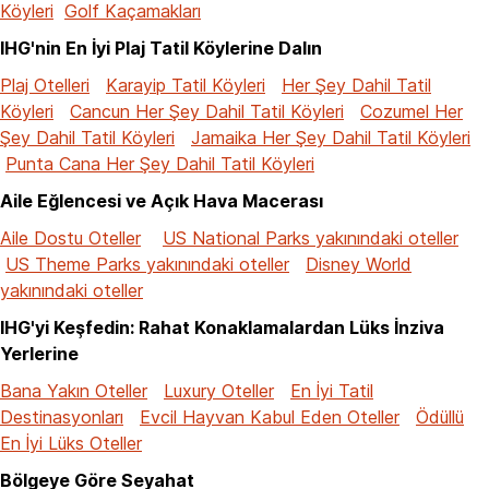
Köyleri
Golf Kaçamakları
IHG'nin En İyi Plaj Tatil Köylerine Dalın
Plaj Otelleri
Karayip Tatil Köyleri
Her Şey Dahil Tatil
Köyleri
Cancun Her Şey Dahil Tatil Köyleri
Cozumel Her
Şey Dahil Tatil Köyleri
Jamaika Her Şey Dahil Tatil Köyleri
Punta Cana Her Şey Dahil Tatil Köyleri
Aile Eğlencesi ve Açık Hava Macerası
Aile Dostu Oteller
US National Parks yakınındaki oteller
US Theme Parks yakınındaki oteller
Disney World
yakınındaki oteller
IHG'yi Keşfedin: Rahat Konaklamalardan Lüks İnziva
Yerlerine
Bana Yakın Oteller
Luxury Oteller
En İyi Tatil
Destinasyonları
Evcil Hayvan Kabul Eden Oteller
Ödüllü
En İyi Lüks Oteller
Bölgeye Göre Seyahat