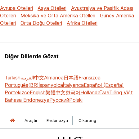
Avrupa Otelleri
Asya Otelleri
Avustralya ve Pasifik Adası
Otelleri
Meksika ve Orta Amerika Otelleri
Güney Amerika
Otelleri
Orta Doğu Otelleri
Afrika Otelleri
Diğer Dillerde Gözat
Turkish
العربية
中文
Almanca
日本語
Fransızca
Português(BR)
İspanyolca
İtalyanca
Español (España)
Portekizce
English
繁體中文
한국어
Hollanda
ไทย
Tiếng Việt
Bahasa Endonezya
Русский
Polski
Araştır
Endonezya
Cikarang