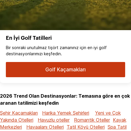
En İyi Golf Tatilleri
Bir sonraki unutulmaz tişört zamanınız için en iyi golf
destinasyonlarımızı keşfedin.
Golf Kaçamakları
2026 Trend Olan Destinasyonlar: Temasına göre en çok
aranan tatilimizi keşfedin
Şehir Kaçamakları
Harika Yemek Şehirleri
Yeni ve Çok
Yakında Otelleri
Havuzlu oteller
Romantik Oteller
Kayak
Merkezleri
Havaalanı Otelleri
Tatil Köyü Otelleri
Spa Tatil