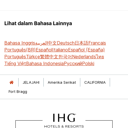
Lihat dalam Bahasa Lainnya
Bahasa Inggris
العربية
中文
Deutsch
日本語
Français
Português(BR)
Español
Italiano
Español (España)
Português
Türkçe
繁體中文
한국어
Nederlands
ไทย
Tiếng Việt
Bahasa Indonesia
Русский
Polski
JELAJAHI
Amerika Serikat
CALIFORNIA
Fort Bragg