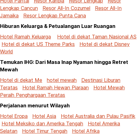
Hotel Pantai
Resor Karibia
Resor Lengkap
Resor
Lengkap Cancun
Resor All-In Cozumel
Resor All-In
Jamaika
Resor Lengkap Punta Cana
Hiburan Keluarga & Petualangan Luar Ruangan
Hotel Ramah Keluarga
Hotel di dekat Taman Nasional AS
Hotel di dekat US Theme Parks
Hotel di dekat Disney
World
Temukan IHG: Dari Masa Inap Nyaman hingga Retret
Mewah
Hotel di dekat Me
hotel mewah
Destinasi Liburan
Teratas
Hotel Ramah Hewan Piaraan
Hotel Mewah
Peraih Penghargaan Teratas
Perjalanan menurut Wilayah
Hotel Eropa
Hotel Asia
Hotel Australia dan Pulau Pasifik
Hotel Meksiko dan Amerika Tengah
Hotel Amerika
Selatan
Hotel Timur Tengah
Hotel Afrika