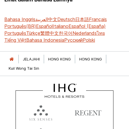
Bahasa Inggris
العربية
中文
Deutsch
日本語
Français
Português(BR)
Español
Italiano
Español (España)
Português
Türkçe
繁體中文
한국어
Nederlands
ไทย
Tiếng Việt
Bahasa Indonesia
Русский
Polski
JELAJAHI
HONG KONG
HONG KONG
Kuil Wong Tai Sin