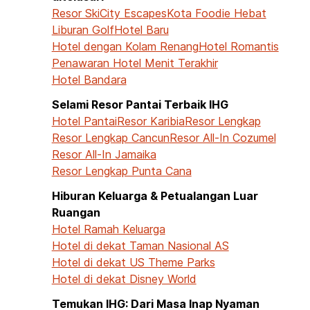
Resor Ski
City Escapes
Kota Foodie Hebat
Liburan Golf
Hotel Baru
Hotel dengan Kolam Renang
Hotel Romantis
Penawaran Hotel Menit Terakhir
Hotel Bandara
Selami Resor Pantai Terbaik IHG
Hotel Pantai
Resor Karibia
Resor Lengkap
Resor Lengkap Cancun
Resor All-In Cozumel
Resor All-In Jamaika
Resor Lengkap Punta Cana
Hiburan Keluarga & Petualangan Luar
Ruangan
Hotel Ramah Keluarga
Hotel di dekat Taman Nasional AS
Hotel di dekat US Theme Parks
Hotel di dekat Disney World
Temukan IHG: Dari Masa Inap Nyaman