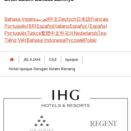
Bahasa Inggris
العربية
中文
Deutsch
日本語
Français
Português(BR)
Español
Italiano
Español (España)
Português
Türkçe
繁體中文
한국어
Nederlands
ไทย
Tiếng Việt
Bahasa Indonesia
Русский
Polski
JELAJAHI
CILE
Iquique
Hotel Iquique Dengan Kolam Renang