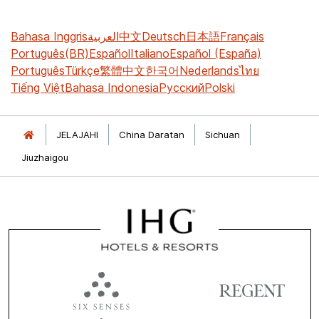
Bahasa Inggris
العربية
中文
Deutsch
日本語
Français
Português(BR)
Español
Italiano
Español (España)
Português
Türkçe
繁體中文
한국어
Nederlands
ไทย
Tiếng Việt
Bahasa Indonesia
Русский
Polski
JELAJAHI
China Daratan
Sichuan
Jiuzhaigou