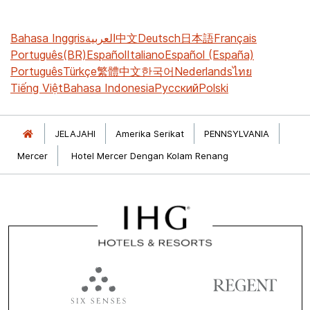
Bahasa Inggris
العربية
中文
Deutsch
日本語
Français
Português(BR)
Español
Italiano
Español (España)
Português
Türkçe
繁體中文
한국어
Nederlands
ไทย
Tiếng Việt
Bahasa Indonesia
Русский
Polski
JELAJAHI
Amerika Serikat
PENNSYLVANIA
Mercer
Hotel Mercer Dengan Kolam Renang