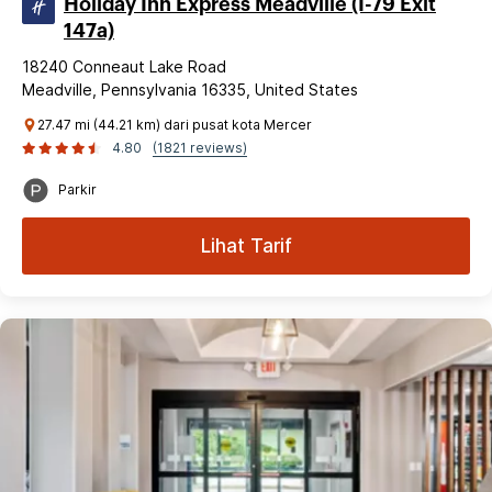
Holiday Inn Express Meadville (I-79 Exit
147a)
18240 Conneaut Lake Road
Meadville, Pennsylvania 16335, United States
27.47 mi (44.21 km) dari pusat kota Mercer
4.80
(1821 reviews)
Parkir
Lihat Tarif