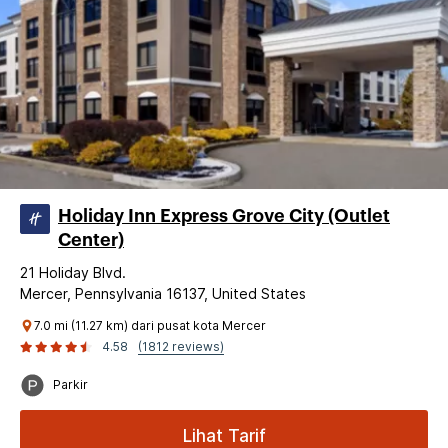
Holiday Inn Express Grove City (Outlet
Center)
21 Holiday Blvd.
Mercer, Pennsylvania 16137, United States
7.0 mi (11.27 km) dari pusat kota Mercer
4.58
(1812 reviews)
Parkir
Lihat Tarif