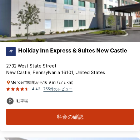
Holiday Inn Express & Suites New Castle
2732 West State Street
New Castle, Pennsylvania 16101, United States
Mercer市街地から16.9 mi (27.2 km)
4.43
755件のレビュー
駐車場
料金の確認