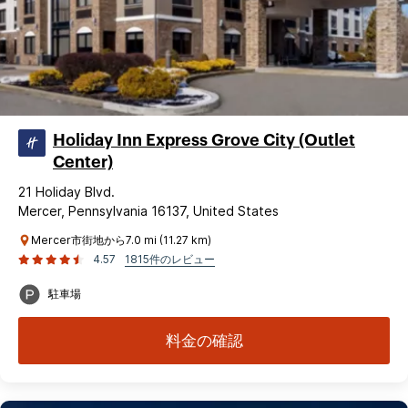
Holiday Inn Express Grove City (Outlet
Center)
21 Holiday Blvd.
Mercer, Pennsylvania 16137, United States
Mercer市街地から7.0 mi (11.27 km)
4.57
1815件のレビュー
駐車場
料金の確認