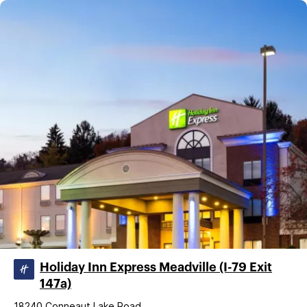
Holiday Inn Express Meadville (I-79 Exit
147a)
18240 Conneaut Lake Road