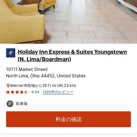
Holiday Inn Express & Suites Youngstown
(N. Lima/Boardman)
10111 Market Street
North Lima, Ohio 44452, United States
Mercer市街地から28.11 mi (45.23 km)
4.04
1290件のレビュー
駐車場
料金の確認