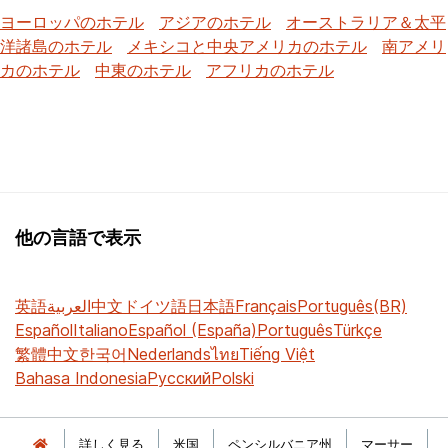
ヨーロッパのホテル
アジアのホテル
オーストラリア＆太平
洋諸島のホテル
メキシコと中央アメリカのホテル
南アメリ
カのホテル
中東のホテル
アフリカのホテル
他の言語で表示
英語
العربية
中文
ドイツ語
日本語
Français
Português(BR)
Español
Italiano
Español (España)
Português
Türkçe
繁體中文
한국어
Nederlands
ไทย
Tiếng Việt
Bahasa Indonesia
Русский
Polski
詳しく見る
米国
ペンシルバニア州
マーサー