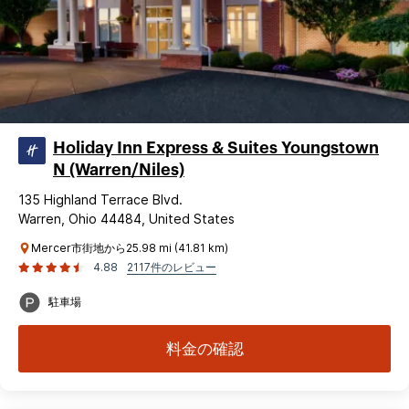
Holiday Inn Express & Suites Youngstown
N (Warren/Niles)
135 Highland Terrace Blvd.
Warren, Ohio 44484, United States
Mercer市街地から25.98 mi (41.81 km)
4.88
2117件のレビュー
駐車場
料金の確認