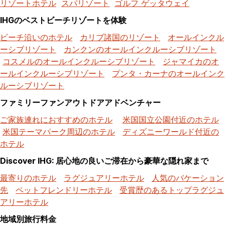
リゾートホテル
スパリゾート
ゴルフ ゲッタウェイ
IHGのベストビーチリゾートを体験
ビーチ沿いのホテル
カリブ諸国のリゾート
オールインクル
ーシブリゾート
カンクンのオールインクルーシブリゾート
コスメルのオールインクルーシブリゾート
ジャマイカのオ
ールインクルーシブリゾート
プンタ・カーナのオールインク
ルーシブリゾート
ファミリーファンアウトドアアドベンチャー
ご家族連れにおすすめのホテル
米国国立公園付近のホテル
米国テーマパーク周辺のホテル
ディズニーワールド付近の
ホテル
Discover IHG: 居心地の良いご滞在から豪華な隠れ家まで
最寄りのホテル
ラグジュアリーホテル
人気のバケーション
先
ペットフレンドリーホテル
受賞歴のあるトップラグジュ
アリーホテル
地域別旅行料金