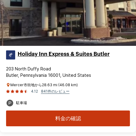
Holiday Inn Express & Suites Butler
203 North Duffy Road
Butler, Pennsylvania 16001, United States
Mercer市街地から28.63 mi (46.08 km)
4.12
841件のレビュー
駐車場
料金の確認