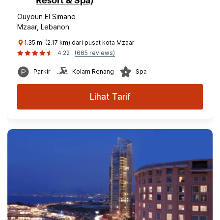
Resort & Spa)
Ouyoun El Simane
Mzaar, Lebanon
1.35 mi (2.17 km) dari pusat kota Mzaar
4.22
(665 reviews)
Parkir
Kolam Renang
Spa
Lihat Tarif