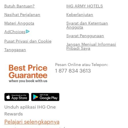
Butuh Bantuan?
IHG ARMY HOTELS
Nasihat Perjalanan
Keberlanjutan
Materi Anggota
Syarat dan Ketentuan
Anggota
AdChoices
Syarat Penggunaan
Pusat Privasi dan Cookie
Jangan Menjual Informasi
Pribadi Saya
Tanggapan
Pesan Online atau Telepon:
1 877 834 3613
Unduh aplikasi IHG One
Rewards
Pelajari selengkapnya