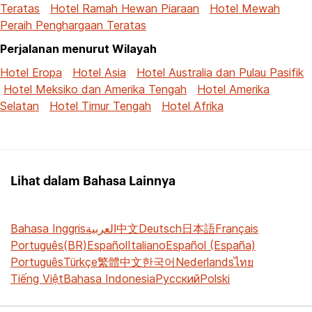
Teratas
Hotel Ramah Hewan Piaraan
Hotel Mewah
Peraih Penghargaan Teratas
Perjalanan menurut Wilayah
Hotel Eropa
Hotel Asia
Hotel Australia dan Pulau Pasifik
Hotel Meksiko dan Amerika Tengah
Hotel Amerika
Selatan
Hotel Timur Tengah
Hotel Afrika
Lihat dalam Bahasa Lainnya
Bahasa Inggris
العربية
中文
Deutsch
日本語
Français
Português(BR)
Español
Italiano
Español (España)
Português
Türkçe
繁體中文
한국어
Nederlands
ไทย
Tiếng Việt
Bahasa Indonesia
Русский
Polski