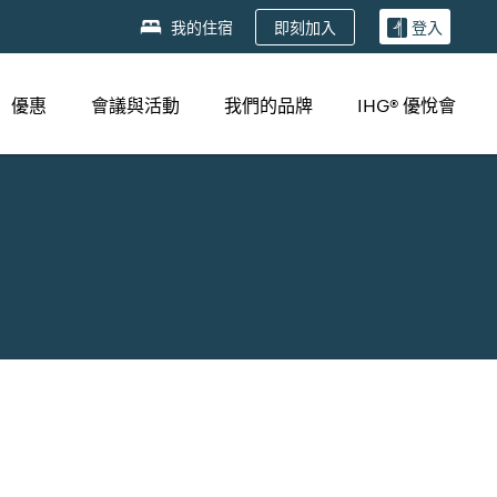
即刻加入
我的住宿
登入
優惠
會議與活動
我們的品牌
IHG® 優悅會