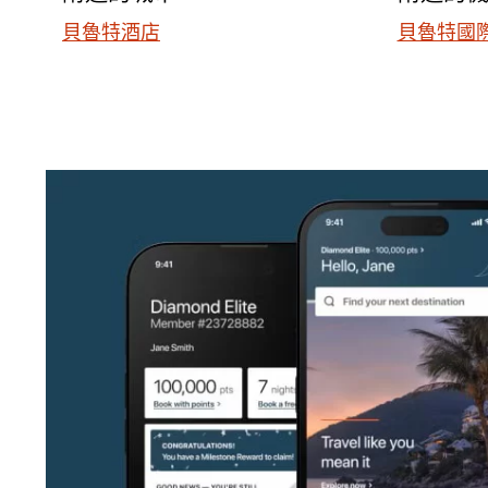
貝魯特酒店
貝魯特國際機