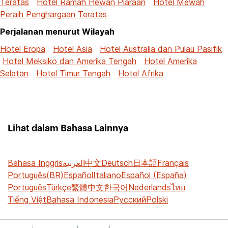
Teratas
Hotel Ramah Hewan Piaraan
Hotel Mewah
Peraih Penghargaan Teratas
Perjalanan menurut Wilayah
Hotel Eropa
Hotel Asia
Hotel Australia dan Pulau Pasifik
Hotel Meksiko dan Amerika Tengah
Hotel Amerika
Selatan
Hotel Timur Tengah
Hotel Afrika
Lihat dalam Bahasa Lainnya
Bahasa Inggris
العربية
中文
Deutsch
日本語
Français
Português(BR)
Español
Italiano
Español (España)
Português
Türkçe
繁體中文
한국어
Nederlands
ไทย
Tiếng Việt
Bahasa Indonesia
Русский
Polski