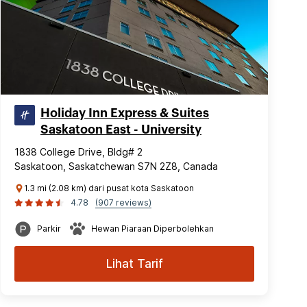
Holiday Inn Express & Suites
Saskatoon East - University
1838 College Drive, Bldg# 2
Saskatoon, Saskatchewan S7N 2Z8, Canada
1.3 mi (2.08 km) dari pusat kota Saskatoon
4.78
(907 reviews)
Parkir
Hewan Piaraan Diperbolehkan
Lihat Tarif