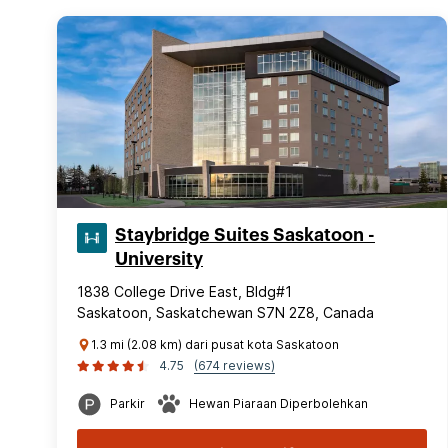
Staybridge Suites Saskatoon -
University
1838 College Drive East, Bldg#1
Saskatoon, Saskatchewan S7N 2Z8, Canada
1.3 mi (2.08 km) dari pusat kota Saskatoon
4.75
(674 reviews)
Parkir
Hewan Piaraan Diperbolehkan