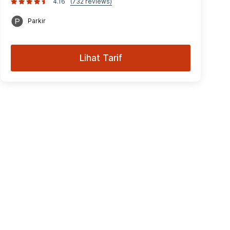
4.16
(732 reviews)
Parkir
Lihat Tarif