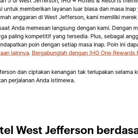
n 5 di West Jefferson, IHG ® Hotels & Resorts memil
si untuk memberikan layanan luar biasa dan masa inap 
mah anggaran di West Jefferson, kami memiliki merek 
 saat Anda memesan langsung dengan kami. Dengan mem
ga paling kompetitif yang tersedia. Plus, sebagai an
ndapatkan poin dengan setiap masa inap. Poin ini da
aan lainnya
.
Bergabunglah dengan IHG One Rewards ha
ferson dan ciptakan kenangan tak terlupakan selama 
kan perjalanan Anda istimewa.
otel West Jefferson berdas