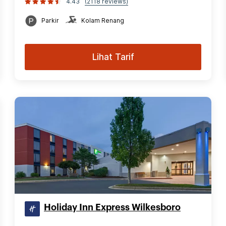
4.43
(2118 reviews)
Parkir
Kolam Renang
Lihat Tarif
Holiday Inn Express Wilkesboro