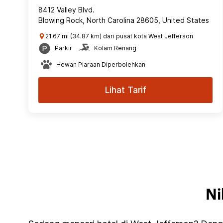
8412 Valley Blvd.
Blowing Rock, North Carolina 28605, United States
21.67 mi (34.87 km) dari pusat kota West Jefferson
Parkir
Kolam Renang
Hewan Piaraan Diperbolehkan
Lihat Tarif
Ni