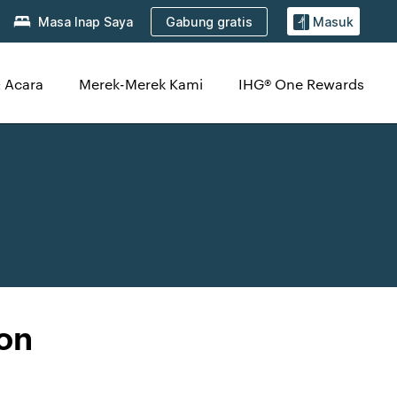
Gabung gratis
Masa Inap Saya
Masuk
 Acara
Merek-Merek Kami
IHG® One Rewards
son