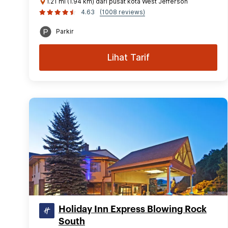
1.21 mi (1.94 km) dari pusat kota West Jefferson
4.63
(1008 reviews)
Parkir
Lihat Tarif
Holiday Inn Express Blowing Rock
South