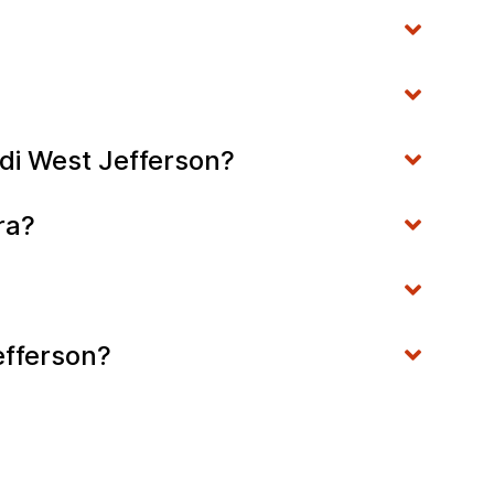
 di West Jefferson?
ra?
efferson?