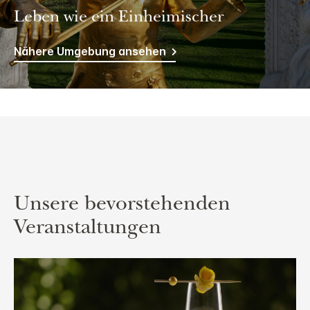
Leben wie ein Einheimischer
Nähere Umgebung ansehen
Unsere bevorstehenden
Veranstaltungen
Slide
1
of
1