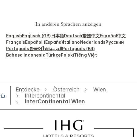
In anderen Sprachen anzeigen
English
Englisch (GB)
日本語
Deutsch
繁體中文
Español
中文
Français
Español (España)
Italiano
Nederlands
Русский
Português
한국어
ไทย
العربية
Português (BR)
Bahasa Indonesia
Türkçe
Polski
Tiếng Việt
Entdecke
Österreich
Wien
Intercontinental
InterContinental Wien