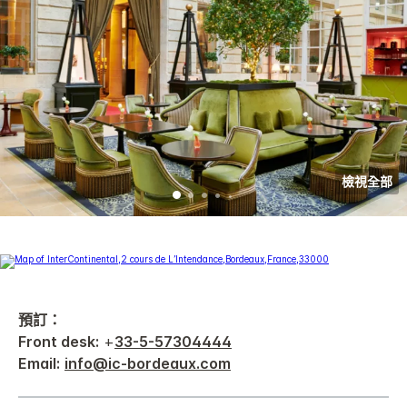
檢視全部
預訂：
Front desk:
+
33-5-57304444
Email:
info@ic-bordeaux.com