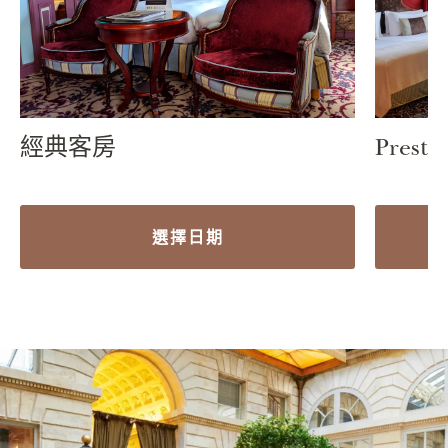
經典客房
Prestig
選擇日期