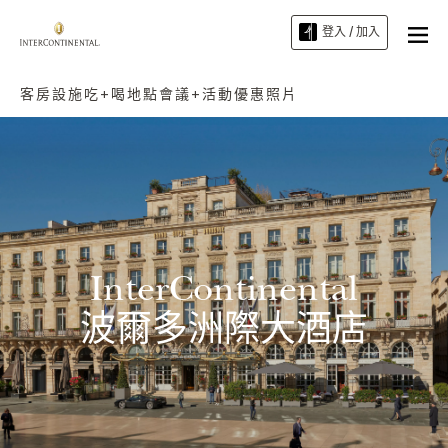
登入 / 加入
客房
設施
吃+喝
地點
會議+活動
優惠
照片
InterContinental
波爾多洲際大酒店