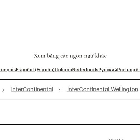
Xem bằng các ngôn ngữ khác
rançais
Español (España)
Italiano
Nederlands
Русский
Portuguê
InterContinental
InterContinental Wellington