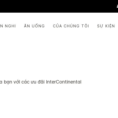
ỆN NGHI
ĂN UỐNG
CỦA CHÚNG TÔI
SỰ KIỆN
của bạn với các ưu đãi
InterContinental