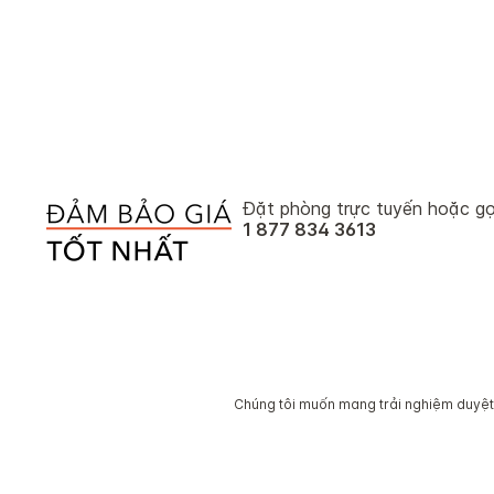
Đặt phòng trực tuyến hoặc gọ
1 877 834 3613
Chúng tôi muốn mang trải nghiệm duyệt w
© 2026 IHGBảo lưu mọi q