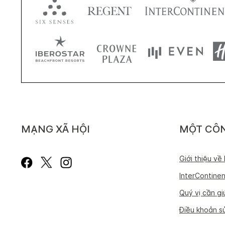
MẠNG XÃ HỘI
MỘT CÔN
Giới thiệu về
InterContinen
Quý vị cần g
Điều khoản s