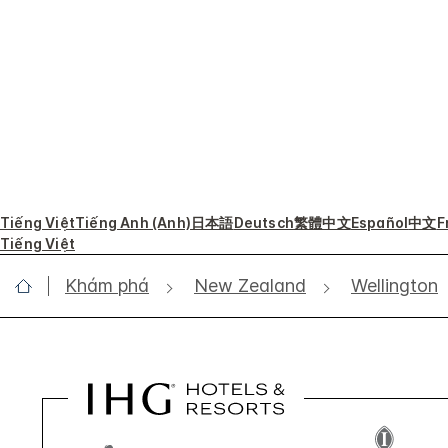
Tiếng Việt
Tiếng Anh (Anh)
日本語
Deutsch
繁體中文
Español
中文
F
Tiếng Việt
Khám phá
New Zealand
Wellington