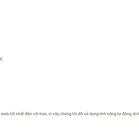
i:
eb tốt nhất đến với bạn, vì vậy chúng tôi đã sử dụng tính năng tự động dịch
uyền. Hầu hết các khách sạn thuộc sở hữu tư nhân và đượ