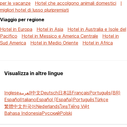
per le vacanze
Hotel che accolgono animali domestici
I
migliori hotel di lusso pluripremiati
Viaggio per regione
Hotel in Europa
Hotel in Asia
Hotel in Australia e Isole del
Pacifico
Hotel in Messico e America Centrale
Hotel in
Sud America
Hotel in Medio Oriente
Hotel in Africa
Visualizza in altre lingue
Inglese
العربية
中文
Deutsch
日本語
Français
Português(BR)
Español
Italiano
Español (España)
Português
Türkçe
繁體中文
한국어
Nederlands
ไทย
Tiếng Việt
Bahasa Indonesia
Русский
Polski