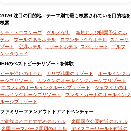
2026 注目の目的地：テーマ別で最も検索されている目的地を
検索
シティ・エスケープ
グルメな街
新規および開業予定のホ
テル
プールのあるホテル
ロマンチックなホテル
スキーリ
ゾート
空港ホテル
リゾートホテル
スパリゾート
ゴルフ
ゲッタウェイ
IHGのベストビーチリゾートを体験
ビーチ沿いのホテル
カリブ諸国のリゾート
オールインクル
ーシブリゾート
カンクンのオールインクルーシブリゾート
コスメルのオールインクルーシブリゾート
ジャマイカのオ
ールインクルーシブリゾート
プンタ・カーナのオールインク
ルーシブリゾート
ファミリーファンアウトドアアドベンチャー
ご家族連れにおすすめのホテル
米国国立公園付近のホテル
米国テーマパーク周辺のホテル
ディズニーワールド付近の