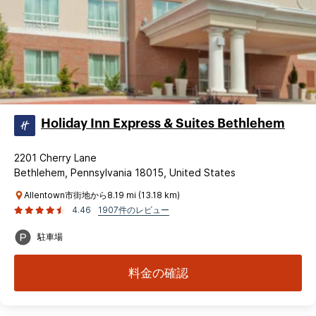
Holiday Inn Express & Suites Bethlehem
2201 Cherry Lane
Bethlehem, Pennsylvania 18015, United States
Allentown市街地から8.19 mi (13.18 km)
4.46
1907件のレビュー
駐車場
料金の確認