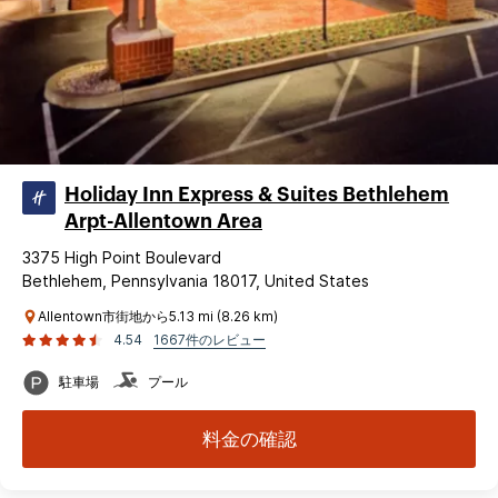
Holiday Inn Express & Suites Bethlehem
Arpt-Allentown Area
3375 High Point Boulevard
Bethlehem, Pennsylvania 18017, United States
Allentown市街地から5.13 mi (8.26 km)
4.54
1667件のレビュー
駐車場
プール
料金の確認