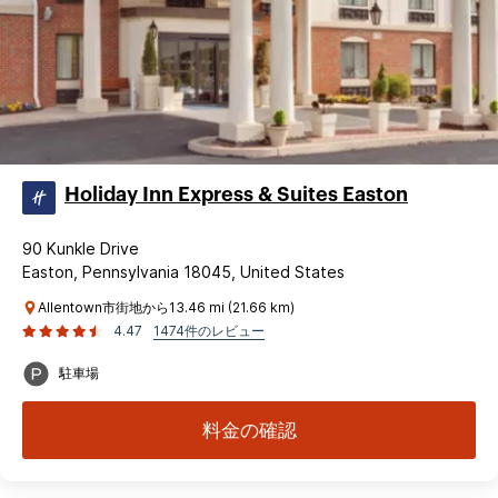
Holiday Inn Express & Suites Easton
90 Kunkle Drive
Easton, Pennsylvania 18045, United States
Allentown市街地から13.46 mi (21.66 km)
4.47
1474件のレビュー
駐車場
料金の確認