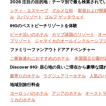
2026 注目の目的地：テーマ別で最も検索されて
シティ・エスケープ
グルメな街
新規および開
ル
スパリゾート
ゴルフ ゲッタウェイ
IHGのベストビーチリゾートを体験
ビーチ沿いのホテル
カリブ諸国のリゾート
オ
ブリゾート
ジャマイカのオールインクルーシブ
ファミリーファンアウトドアアドベンチャー
ご家族連れにおすすめのホテル
米国国立公園付
Discover IHG: 居心地の良いご滞在から豪華な
最寄りのホテル
ラグジュアリーホテル
人気の
地域別旅行料金
ヨーロッパのホテル
アジアのホテル
オースト
リカのホテル