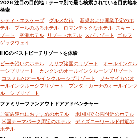
2026 注目の目的地：テーマ別で最も検索されている目的地を
検索
シティ・エスケープ
グルメな街
新規および開業予定のホ
テル
プールのあるホテル
ロマンチックなホテル
スキーリ
ゾート
空港ホテル
リゾートホテル
スパリゾート
ゴルフ
ゲッタウェイ
IHGのベストビーチリゾートを体験
ビーチ沿いのホテル
カリブ諸国のリゾート
オールインクル
ーシブリゾート
カンクンのオールインクルーシブリゾート
コスメルのオールインクルーシブリゾート
ジャマイカのオ
ールインクルーシブリゾート
プンタ・カーナのオールインク
ルーシブリゾート
ファミリーファンアウトドアアドベンチャー
ご家族連れにおすすめのホテル
米国国立公園付近のホテル
米国テーマパーク周辺のホテル
ディズニーワールド付近の
ホテル