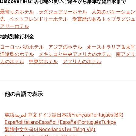
Discover IHG: 居心地の良いご滞在から豪華な隠れ家まで
最寄りのホテル
ラグジュアリーホテル
人気のバケーション
先
ペットフレンドリーホテル
受賞歴のあるトップラグジュ
アリーホテル
地域別旅行料金
ヨーロッパのホテル
アジアのホテル
オーストラリア＆太平
洋諸島のホテル
メキシコと中央アメリカのホテル
南アメリ
カのホテル
中東のホテル
アフリカのホテル
他の言語で表示
英語
العربية
中文
ドイツ語
日本語
Français
Português(BR)
Español
Italiano
Español (España)
Português
Türkçe
繁體中文
한국어
Nederlands
ไทย
Tiếng Việt