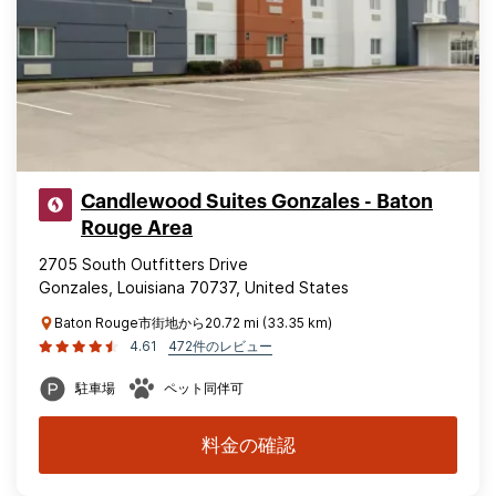
Candlewood Suites Gonzales - Baton
Rouge Area
2705 South Outfitters Drive
Gonzales, Louisiana 70737, United States
Baton Rouge市街地から20.72 mi (33.35 km)
4.61
472件のレビュー
駐車場
ペット同伴可
料金の確認