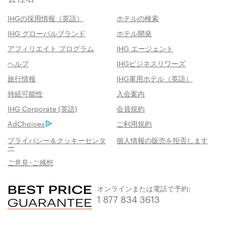
IHGの採用情報（英語）
ホテルの検索
IHG グローバルブランド
ホテル開発
アフィリエイト プログラム
IHG エージェント
ヘルプ
IHGビジネスリワーズ
旅行情報
IHG軍用ホテル（英語）
持続可能性
入会案内
IHG Corporate (英語)
会員規約
AdChoices
ご利用規約
プライバシー＆クッキーセンタ
個人情報の販売を拒否します
ー
ご意見･ご感想
オンラインまたは電話で予約:
1 877 834 3613