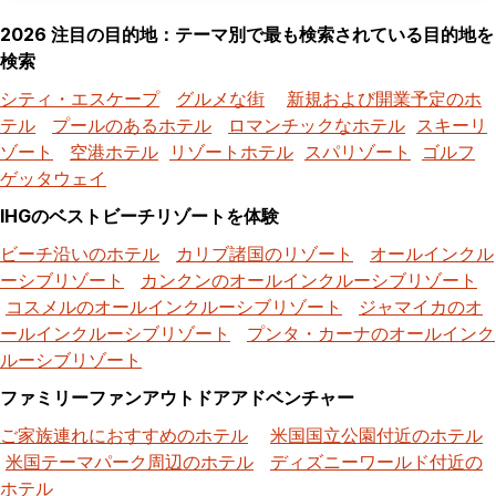
2026 注目の目的地：テーマ別で最も検索されている目的地を
検索
シティ・エスケープ
グルメな街
新規および開業予定のホ
テル
プールのあるホテル
ロマンチックなホテル
スキーリ
ゾート
空港ホテル
リゾートホテル
スパリゾート
ゴルフ
ゲッタウェイ
IHGのベストビーチリゾートを体験
ビーチ沿いのホテル
カリブ諸国のリゾート
オールインクル
ーシブリゾート
カンクンのオールインクルーシブリゾート
コスメルのオールインクルーシブリゾート
ジャマイカのオ
ールインクルーシブリゾート
プンタ・カーナのオールインク
ルーシブリゾート
ファミリーファンアウトドアアドベンチャー
ご家族連れにおすすめのホテル
米国国立公園付近のホテル
米国テーマパーク周辺のホテル
ディズニーワールド付近の
ホテル