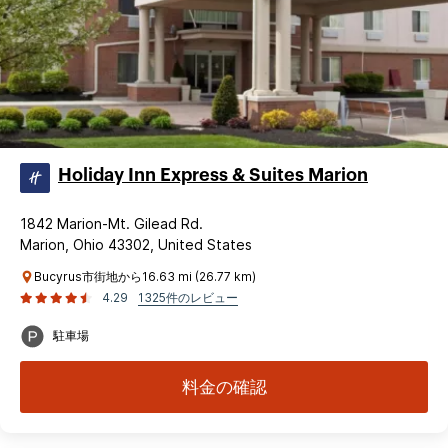
Holiday Inn Express & Suites Marion
1842 Marion-Mt. Gilead Rd.
Marion, Ohio 43302, United States
Bucyrus市街地から16.63 mi (26.77 km)
4.29
1325件のレビュー
駐車場
料金の確認