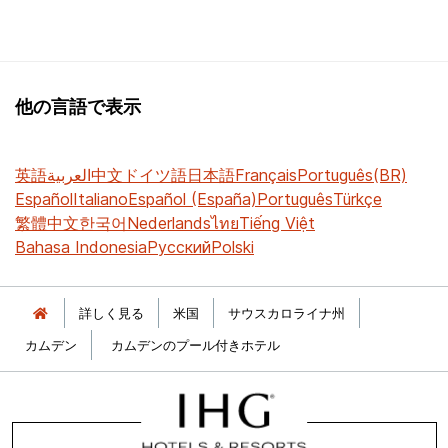
他の言語で表示
英語
العربية
中文
ドイツ語
日本語
Français
Português(BR)
Español
Italiano
Español (España)
Português
Türkçe
繁體中文
한국어
Nederlands
ไทย
Tiếng Việt
Bahasa Indonesia
Русский
Polski
詳しく見る
米国
サウスカロライナ州
カムデン
カムデンのプール付きホテル