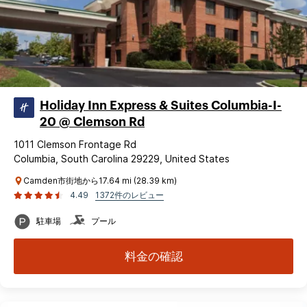
Holiday Inn Express & Suites Columbia-I-
20 @ Clemson Rd
1011 Clemson Frontage Rd
Columbia, South Carolina 29229, United States
Camden市街地から17.64 mi (28.39 km)
4.49
1372件のレビュー
駐車場
プール
料金の確認