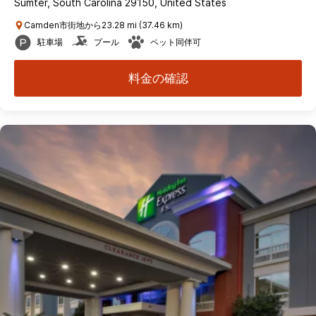
Sumter, South Carolina 29150, United States
Camden市街地から23.28 mi (37.46 km)
駐車場
プール
ペット同伴可
料金の確認