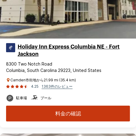
Holiday Inn Express Columbia NE - Fort
Jackson
8300 Two Notch Road
Columbia, South Carolina 29223, United States
Camden市街地から21.99 mi (35.4 km)
4.25
1363件のレビュー
駐車場
プール
料金の確認