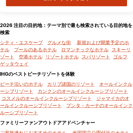
2026 注目の目的地：テーマ別で最も検索されている目的地を
検索
シティ・エスケープ
グルメな街
新規および開業予定のホ
テル
プールのあるホテル
ロマンチックなホテル
スキーリ
ゾート
空港ホテル
リゾートホテル
スパリゾート
ゴルフ
ゲッタウェイ
IHGのベストビーチリゾートを体験
ビーチ沿いのホテル
カリブ諸国のリゾート
オールインクル
ーシブリゾート
カンクンのオールインクルーシブリゾート
コスメルのオールインクルーシブリゾート
ジャマイカのオ
ールインクルーシブリゾート
プンタ・カーナのオールインク
ルーシブリゾート
ファミリーファンアウトドアアドベンチャー
ご家族連れにおすすめのホテル
米国国立公園付近のホテル