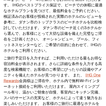
す。 IHGのベストプライス保証で、ビーチでの休暇に最適
なホテルプランを見つけて、最低料金をご予約ください。
検証済みのお客様が投稿された実際のホテルのレビューを
参考に、ダナン市のトップクラスのビーチホテルを比較検
討していただけます。 ダナン市のビーチ近くの3ホテルか
ら選んで、お客様にとって大切な設備を備えた完璧なご滞
在をご計画ください。 オーシャンビュー、プール、フィ
ットネスセンターなど、ご希望の目的に合わせて、IHGの
ホテルをご利用ください。
ご旅行予定日を入力すれば、ご利用いただける最もお得な
宿泊料金が表示されます。さらに詳細な条件を入力する高
度な検索機能で、お客様のご希望にぴったりの設備やアメ
ニティを備えたホテルが見つかります。 また、
IHG One
Rewards
会員様はご滞在中、ホテル内で無料Wi-Fiインタ
ーネット接続をご利用いただけます。 屋内スイミングプ
ール有り、温かいご朝食が自慢、客室内にキッチン完備、
スパのサービスの充実など、ホテルによって違う魅力をお
楽しみいただけます。 お客様のご旅行に最適なホテルを