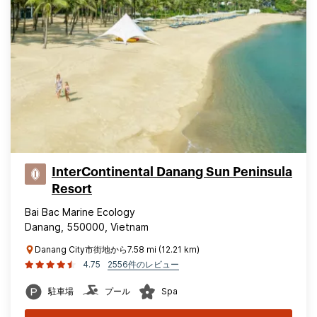
InterContinental Danang Sun Peninsula
Resort
Bai Bac Marine Ecology
Danang, 550000, Vietnam
Danang City市街地から7.58 mi (12.21 km)
4.75
2556件のレビュー
駐車場
プール
Spa