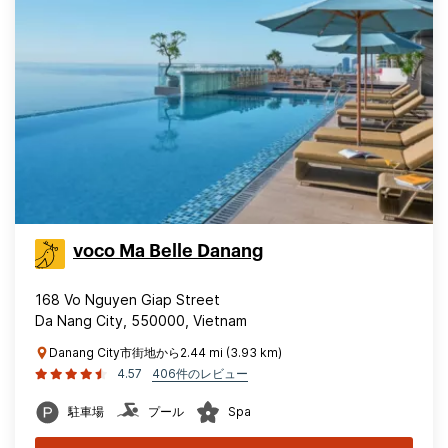
voco Ma Belle Danang
168 Vo Nguyen Giap Street
Da Nang City, 550000, Vietnam
Danang City市街地から2.44 mi (3.93 km)
4.57
406件のレビュー
駐車場
プール
Spa