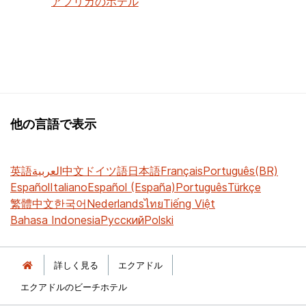
アフリカのホテル
他の言語で表示
英語
العربية
中文
ドイツ語
日本語
Français
Português(BR)
Español
Italiano
Español (España)
Português
Türkçe
繁體中文
한국어
Nederlands
ไทย
Tiếng Việt
Bahasa Indonesia
Русский
Polski
詳しく見る
エクアドル
エクアドルのビーチホテル