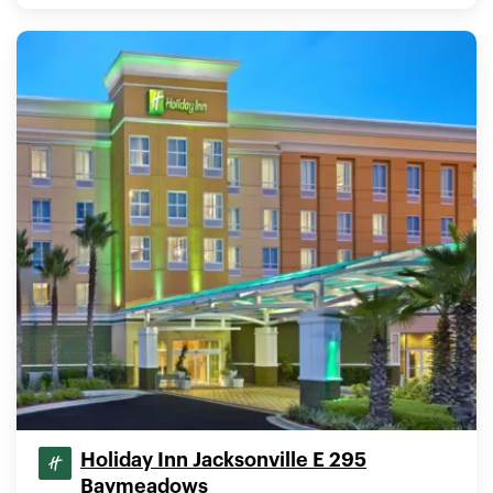
Holiday Inn Jacksonville E 295
Baymeadows