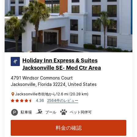
Holiday Inn Express & Suites
Jacksonville SE- Med Ctr Area
4791 Windsor Commons Court
Jacksonville, Florida 32224, United States
Jacksonville市街地から12.6 mi (20.28 km)
4.36
2564件のレビュー
駐車場
プール
ペット同伴可
料金の確認