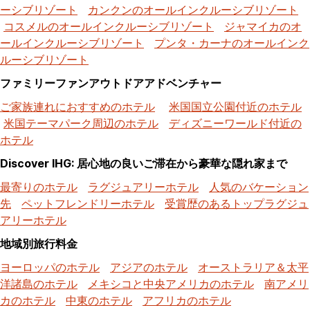
ーシブリゾート
カンクンのオールインクルーシブリゾート
コスメルのオールインクルーシブリゾート
ジャマイカのオ
ールインクルーシブリゾート
プンタ・カーナのオールインク
ルーシブリゾート
ファミリーファンアウトドアアドベンチャー
ご家族連れにおすすめのホテル
米国国立公園付近のホテル
米国テーマパーク周辺のホテル
ディズニーワールド付近の
ホテル
Discover IHG: 居心地の良いご滞在から豪華な隠れ家まで
最寄りのホテル
ラグジュアリーホテル
人気のバケーション
先
ペットフレンドリーホテル
受賞歴のあるトップラグジュ
アリーホテル
地域別旅行料金
ヨーロッパのホテル
アジアのホテル
オーストラリア＆太平
洋諸島のホテル
メキシコと中央アメリカのホテル
南アメリ
カのホテル
中東のホテル
アフリカのホテル