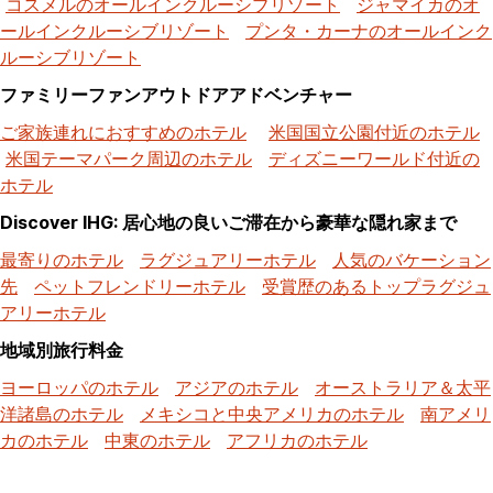
コスメルのオールインクルーシブリゾート
ジャマイカのオ
ールインクルーシブリゾート
プンタ・カーナのオールインク
ルーシブリゾート
ファミリーファンアウトドアアドベンチャー
ご家族連れにおすすめのホテル
米国国立公園付近のホテル
米国テーマパーク周辺のホテル
ディズニーワールド付近の
ホテル
Discover IHG: 居心地の良いご滞在から豪華な隠れ家まで
最寄りのホテル
ラグジュアリーホテル
人気のバケーション
先
ペットフレンドリーホテル
受賞歴のあるトップラグジュ
アリーホテル
地域別旅行料金
ヨーロッパのホテル
アジアのホテル
オーストラリア＆太平
洋諸島のホテル
メキシコと中央アメリカのホテル
南アメリ
カのホテル
中東のホテル
アフリカのホテル