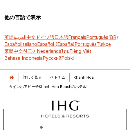
他の言語で表示
英語
العربية
中文
ドイツ語
日本語
Français
Português(BR)
Español
Italiano
Español (España)
Português
Türkçe
繁體中文
한국어
Nederlands
ไทย
Tiếng Việt
Bahasa Indonesia
Русский
Polski
詳しく見る
ベトナム
Khanh Hoa
カインホアビーチKhanh Hoa Beachのホテル