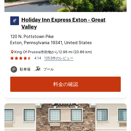
Holiday Inn Express Exton - Great
Valley
120 N. Pottstown Pike
Exton, Pennsylvania 19341, United States
King Of Prussia市街地から12.96 mi (20.86 km)
4.14
1253件のレビュー
駐車場
プール
料金の確認