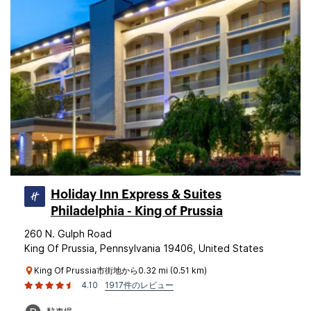
Holiday Inn Express & Suites
Philadelphia - King of Prussia
260 N. Gulph Road
King Of Prussia, Pennsylvania 19406, United States
King Of Prussia市街地から0.32 mi (0.51 km)
4.10
1917件のレビュー