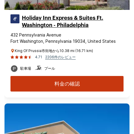
Holiday Inn Express & Suites Ft.
Washington - Philadelphia
432 Pennsylvania Avenue
Fort Washington, Pennsylvania 19034, United States
King Of Prussia市街地から10.38 mi (16.71 km)
4.71
2206件のレビュー
駐車場
プール
料金の確認