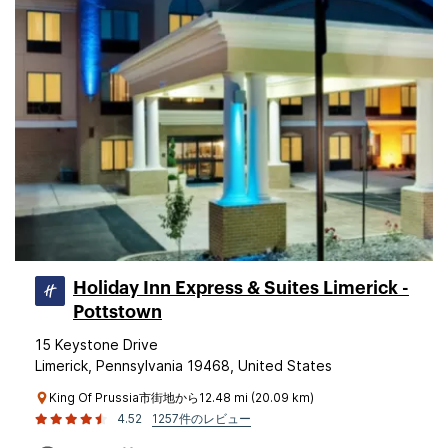
Holiday Inn Express & Suites Limerick -
Pottstown
15 Keystone Drive
Limerick, Pennsylvania 19468, United States
King Of Prussia市街地から12.48 mi (20.09 km)
4.52
1257件のレビュー