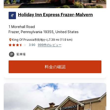
Holiday Inn Express Frazer-Malvern
1 Morehall Road
Frazer, Pennsylvania 19355, United States
King Of Prussia市街地から7.39 mi (11.9 km)
3.90
999件のレビュー
駐車場
料金の確認