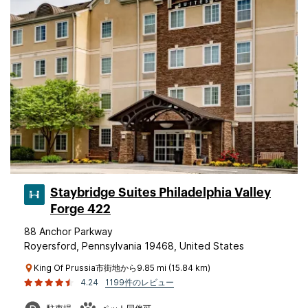
Staybridge Suites Philadelphia Valley
Forge 422
88 Anchor Parkway
Royersford, Pennsylvania 19468, United States
King Of Prussia市街地から9.85 mi (15.84 km)
4.24
1199件のレビュー