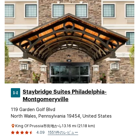
Staybridge Suites Philadelphia-
Montgomeryville
119 Garden Golf Blvd
North Wales, Pennsylvania 19454, United States
King Of Prussia市街地から13.16 mi (21.18 km)
4.09
1551件のレビュー