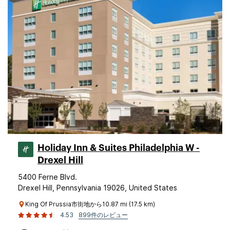
Holiday Inn & Suites Philadelphia W -
Drexel Hill
5400 Ferne Blvd.
Drexel Hill, Pennsylvania 19026, United States
King Of Prussia市街地から10.87 mi (17.5 km)
4.53
899件のレビュー