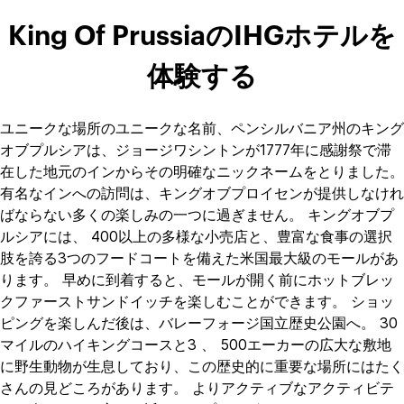
King Of PrussiaのIHGホテルを
体験する
ユニークな場所のユニークな名前、ペンシルバニア州のキング
オブプルシアは、ジョージワシントンが1777年に感謝祭で滞
在した地元のインからその明確なニックネームをとりました。
有名なインへの訪問は、キングオブプロイセンが提供しなけれ
ばならない多くの楽しみの一つに過ぎません。 キングオブプ
ルシアには、 400以上の多様な小売店と、豊富な食事の選択
肢を誇る3つのフードコートを備えた米国最大級のモールがあ
ります。 早めに到着すると、モールが開く前にホットブレッ
クファーストサンドイッチを楽しむことができます。 ショッ
ピングを楽しんだ後は、バレーフォージ国立歴史公園へ。 30
マイルのハイキングコースと3 、 500エーカーの広大な敷地
に野生動物が生息しており、この歴史的に重要な場所にはたく
さんの見どころがあります。 よりアクティブなアクティビテ