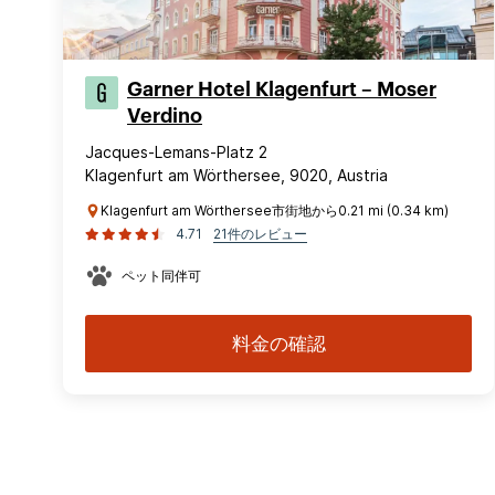
Garner Hotel Klagenfurt – Moser
Verdino
Jacques-Lemans-Platz 2
Klagenfurt am Wörthersee, 9020, Austria
Klagenfurt am Wörthersee市街地から0.21 mi (0.34 km)
4.71
21件のレビュー
ペット同伴可
料金の確認