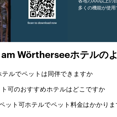
各地7,000以上
多くの機能が使用
urt am Wörtherseeホテ
eeのIHGホテルでペットは同伴できますか
see?でペット可のおすすめホテルはどこですか
see?のIHGペット可ホテルでペット料金はかかり