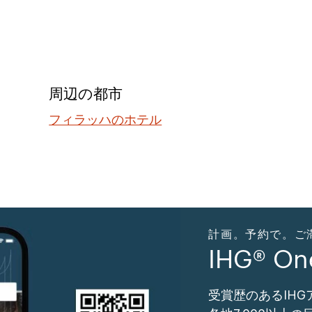
周辺の都市
フィラッハのホテル
計画。予約で。ご滞在。
IHG® O
受賞歴のあるIH