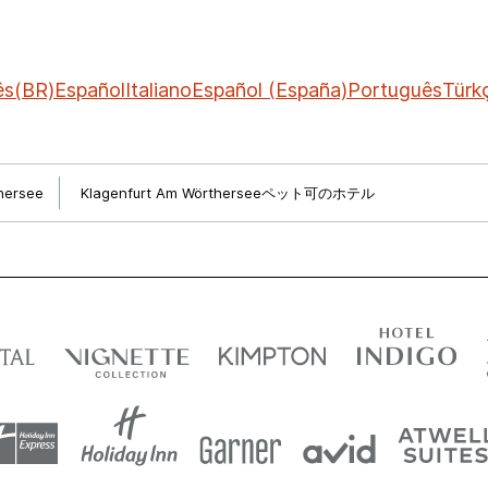
ês(BR)
Español
Italiano
Español (España)
Português
Türk
hersee
Klagenfurt Am Wörtherseeペット可のホテル