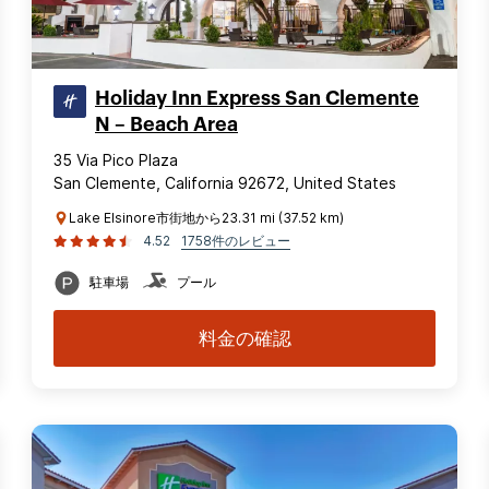
Holiday Inn Express San Clemente
N – Beach Area
35 Via Pico Plaza
San Clemente, California 92672, United States
Lake Elsinore市街地から23.31 mi (37.52 km)
4.52
1758件のレビュー
駐車場
プール
料金の確認