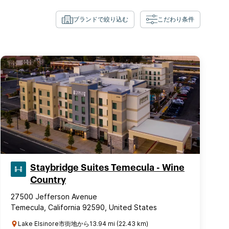
ブランドで絞り込む
こだわり条件
Staybridge Suites Temecula - Wine
Country
27500 Jefferson Avenue
Temecula, California 92590, United States
Lake Elsinore市街地から13.94 mi (22.43 km)