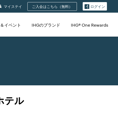
ご入会はこちら（無料）
マイステイ
ログイン
＆イベント
IHGのブランド
IHG® One Rewards
ホテル