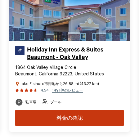
Holiday Inn Express & Suites
Beaumont - Oak Valley
1864 Oak Valley Village Circle
Beaumont, California 92223, United States
Lake Elsinore市街地から26.88 mi (43.27 km)
4.54
1491件のレビュー
駐車場
プール
料金の確認