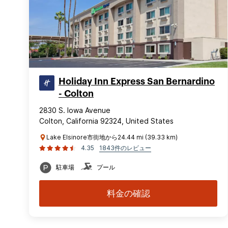
Holiday Inn Express San Bernardino
- Colton
2830 S. Iowa Avenue
Colton, California 92324, United States
Lake Elsinore市街地から24.44 mi (39.33 km)
4.35
1843件のレビュー
駐車場
プール
料金の確認