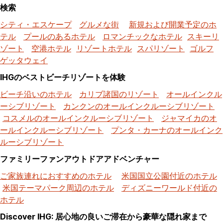
検索
シティ・エスケープ
グルメな街
新規および開業予定のホ
テル
プールのあるホテル
ロマンチックなホテル
スキーリ
ゾート
空港ホテル
リゾートホテル
スパリゾート
ゴルフ
ゲッタウェイ
IHGのベストビーチリゾートを体験
ビーチ沿いのホテル
カリブ諸国のリゾート
オールインクル
ーシブリゾート
カンクンのオールインクルーシブリゾート
コスメルのオールインクルーシブリゾート
ジャマイカのオ
ールインクルーシブリゾート
プンタ・カーナのオールインク
ルーシブリゾート
ファミリーファンアウトドアアドベンチャー
ご家族連れにおすすめのホテル
米国国立公園付近のホテル
米国テーマパーク周辺のホテル
ディズニーワールド付近の
ホテル
Discover IHG: 居心地の良いご滞在から豪華な隠れ家まで