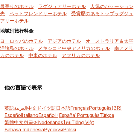
最寄りのホテル
ラグジュアリーホテル
人気のバケーション
先
ペットフレンドリーホテル
受賞歴のあるトップラグジュ
アリーホテル
地域別旅行料金
ヨーロッパのホテル
アジアのホテル
オーストラリア＆太平
洋諸島のホテル
メキシコと中央アメリカのホテル
南アメリ
カのホテル
中東のホテル
アフリカのホテル
他の言語で表示
英語
العربية
中文
ドイツ語
日本語
Français
Português(BR)
Español
Italiano
Español (España)
Português
Türkçe
繁體中文
한국어
Nederlands
ไทย
Tiếng Việt
Bahasa Indonesia
Русский
Polski