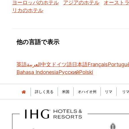
ヨーロッパのホテル
アジアのホテル
オースト
リカのホテル
他の言語で表示
英語
العربية
中文
ドイツ語
日本語
Français
Portugu
Bahasa Indonesia
Русский
Polski
詳しく見る
米国
オハイオ州
リマ
リ