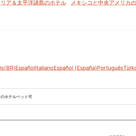
ラリア＆太平洋諸島のホテル
メキシコと中央アメリカ
ês(BR)
Español
Italiano
Español (España)
Português
Türk
マのホテルペット可