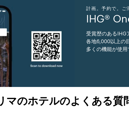
計画。予約で。ご滞在。
IHG® O
受賞歴のあるIH
各地6,000以上
多くの機能が使用
リマのホテルのよくある質
す