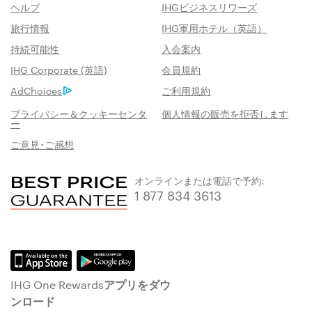
ヘルプ
IHGビジネスリワーズ
旅行情報
IHG軍用ホテル（英語）
持続可能性
入会案内
IHG Corporate (英語)
会員規約
AdChoices
ご利用規約
プライバシー＆クッキーセンタ
個人情報の販売を拒否します
ー
ご意見･ご感想
オンラインまたは電話で予約:
1 877 834 3613
IHG One Rewardsアプリをダウ
ンロード