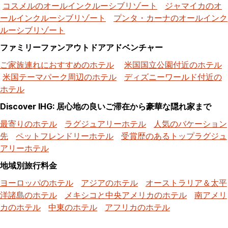
コスメルのオールインクルーシブリゾート
ジャマイカのオ
ールインクルーシブリゾート
プンタ・カーナのオールインク
ルーシブリゾート
ファミリーファンアウトドアアドベンチャー
ご家族連れにおすすめのホテル
米国国立公園付近のホテル
米国テーマパーク周辺のホテル
ディズニーワールド付近の
ホテル
Discover IHG: 居心地の良いご滞在から豪華な隠れ家まで
最寄りのホテル
ラグジュアリーホテル
人気のバケーション
先
ペットフレンドリーホテル
受賞歴のあるトップラグジュ
アリーホテル
地域別旅行料金
ヨーロッパのホテル
アジアのホテル
オーストラリア＆太平
洋諸島のホテル
メキシコと中央アメリカのホテル
南アメリ
カのホテル
中東のホテル
アフリカのホテル