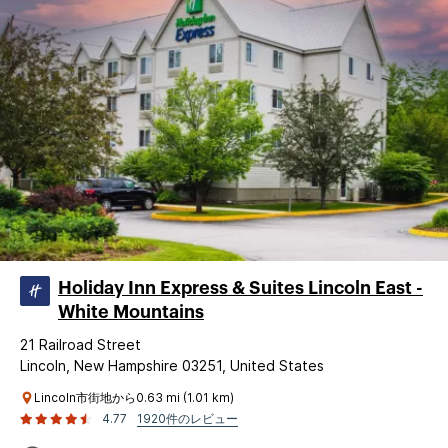
Holiday Inn Express & Suites Lincoln East -
White Mountains
21 Railroad Street
Lincoln, New Hampshire 03251, United States
Lincoln市街地から0.63 mi (1.01 km)
4.77
1920件のレビュー