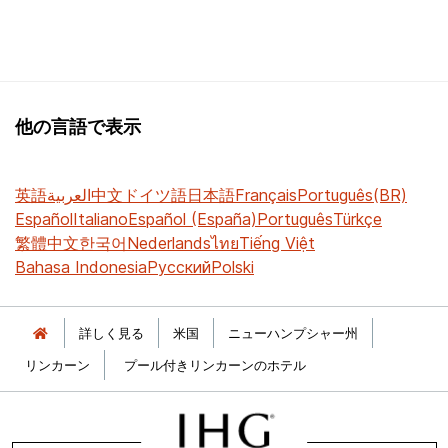
他の言語で表示
英語
العربية
中文
ドイツ語
日本語
Français
Português(BR)
Español
Italiano
Español (España)
Português
Türkçe
繁體中文
한국어
Nederlands
ไทย
Tiếng Việt
Bahasa Indonesia
Русский
Polski
詳しく見る
米国
ニューハンプシャー州
リンカーン
プール付きリンカーンのホテル