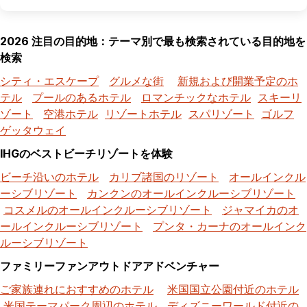
2026 注目の目的地：テーマ別で最も検索されている目的地を
検索
シティ・エスケープ
グルメな街
新規および開業予定のホ
テル
プールのあるホテル
ロマンチックなホテル
スキーリ
ゾート
空港ホテル
リゾートホテル
スパリゾート
ゴルフ
ゲッタウェイ
IHGのベストビーチリゾートを体験
ビーチ沿いのホテル
カリブ諸国のリゾート
オールインクル
ーシブリゾート
カンクンのオールインクルーシブリゾート
コスメルのオールインクルーシブリゾート
ジャマイカのオ
ールインクルーシブリゾート
プンタ・カーナのオールインク
ルーシブリゾート
ファミリーファンアウトドアアドベンチャー
ご家族連れにおすすめのホテル
米国国立公園付近のホテル
米国テーマパーク周辺のホテル
ディズニーワールド付近の