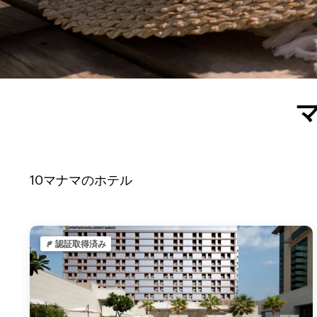
10
マナマ
のホテル
認証取得済み