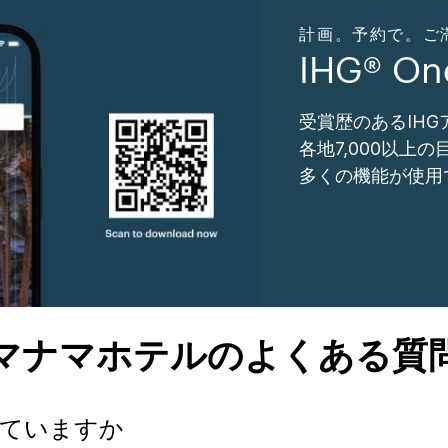
計画。予約で。ご滞在。
IHG® O
受賞歴のあるIH
各地7,000以上
多くの機能が使用
マナマホテルのよくある質
っていますか