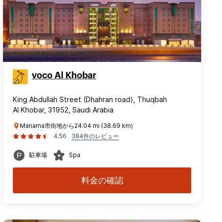
voco Al Khobar
King Abdullah Street (Dhahran road), Thuqbah
Al Khobar, 31952, Saudi Arabia
Manama市街地から24.04 mi (38.69 km)
4.56
384件のレビュー
駐車場
Spa
料金の確認