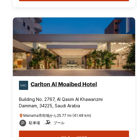
Carlton Al Moaibed Hotel
Building No. 2767, Al Qasim Al Khawarizmi
Dammam, 34225, Saudi Arabia
Manama市街地から25.77 mi (41.48 km)
駐車場
プール