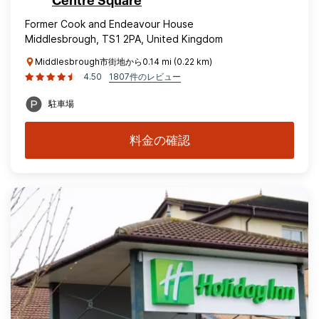
Centre Square
Former Cook and Endeavour House
Middlesbrough, TS1 2PA, United Kingdom
Middlesbrough市街地から0.14 mi (0.22 km)
4.50
1807件のレビュー
駐車場
料金の確認