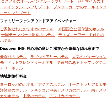
コスメルのオールインクルーシブリゾート
ジャマイカのオ
ールインクルーシブリゾート
プンタ・カーナのオールインク
ルーシブリゾート
ファミリーファンアウトドアアドベンチャー
ご家族連れにおすすめのホテル
米国国立公園付近のホテル
米国テーマパーク周辺のホテル
ディズニーワールド付近の
ホテル
Discover IHG: 居心地の良いご滞在から豪華な隠れ家まで
最寄りのホテル
ラグジュアリーホテル
人気のバケーション
先
ペットフレンドリーホテル
受賞歴のあるトップラグジュ
アリーホテル
地域別旅行料金
ヨーロッパのホテル
アジアのホテル
オーストラリア＆太平
洋諸島のホテル
メキシコと中央アメリカのホテル
南アメリ
カのホテル
中東のホテル
アフリカのホテル