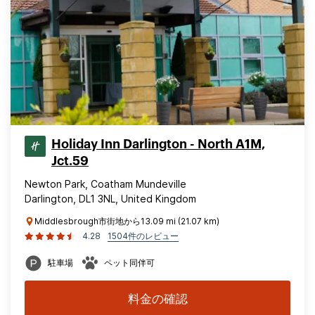
Holiday Inn Darlington - North A1M,
Jct.59
Newton Park, Coatham Mundeville
Darlington, DL1 3NL, United Kingdom
Middlesbrough市街地から13.09 mi (21.07 km)
4.28
1504件のレビュー
駐車場
ペット同伴可
料金の確認