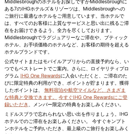
Middlesbroughのホテルをお探しですかMiddlesbroughに
ある7のIHGホテルズ＆リゾーツは、Middlesbroughへの
ご旅行に最適なホテルをご用意しています。当ホテルで
は、すべてのお客様に上質なサービスと思い出に残るご滞
在をお届けできるよう、全力を尽くしております。
Middlesbroughでラグジュアリーなご滞在や、ブティック
ホテル、お手頃価格のホテルなど、お客様の期待を超える
ホテルブランドです。
公式サイトまたはモバイルアプリからの直接予約なら、い
つでもベストレートでご案内。さらに、ロイヤリティプロ
グラム
IHG One Rewards
に入会いただくと、ご滞在のた
びに限定特典の利用ができ、ポイントが貯まります。獲得
したポイントは、
無料宿泊や航空マイルなど、さまざま
な特典と交換できます。
今すぐIHG One Rewardsにご登
録いただき
、メンバー限定の特典をお楽しみください。
ミドルスブラで忘れられない思い出を作りましょう。IHG
ホテルでのご滞在をお楽しみください。 今すぐキンプト
ンホテルをご予約いただき、最上級のご旅行をお楽しみく