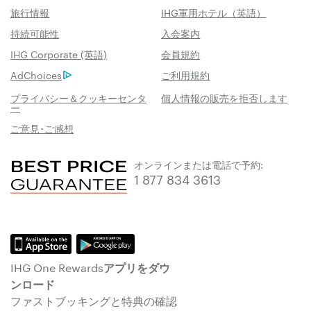
旅行情報
IHG軍用ホテル（英語）
持続可能性
入会案内
IHG Corporate (英語)
会員規約
AdChoices
ご利用規約
プライバシー＆クッキーセンタ
個人情報の販売を拒否します
ー
ご意見･ご感想
オンラインまたは電話で予約:
1 877 834 3613
IHG One Rewardsアプリをダウ
ンロード
ファストブッキングと特典の確認