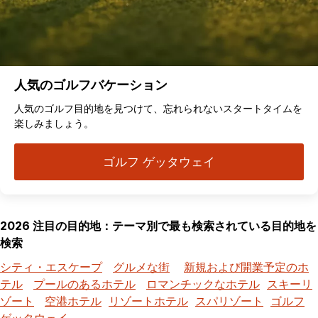
人気のゴルフバケーション
人気のゴルフ目的地を見つけて、忘れられないスタートタイムを
楽しみましょう。
ゴルフ ゲッタウェイ
2026 注目の目的地：テーマ別で最も検索されている目的地を
検索
シティ・エスケープ
グルメな街
新規および開業予定のホ
テル
プールのあるホテル
ロマンチックなホテル
スキーリ
ゾート
空港ホテル
リゾートホテル
スパリゾート
ゴルフ
ゲッタウェイ