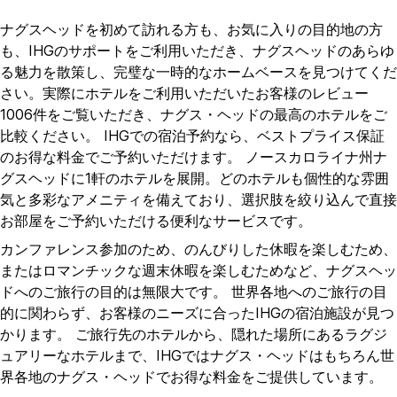
ナグスヘッドを初めて訪れる方も、お気に入りの目的地の方
も、IHGのサポートをご利用いただき、ナグスヘッドのあらゆ
る魅力を散策し、完璧な一時的なホームベースを見つけてくだ
さい。実際にホテルをご利用いただいたお客様のレビュー
1006件をご覧いただき、ナグス・ヘッドの最高のホテルをご
比較ください。 IHGでの宿泊予約なら、ベストプライス保証
のお得な料金でご予約いただけます。 ノースカロライナ州ナ
グスヘッドに1軒のホテルを展開。どのホテルも個性的な雰囲
気と多彩なアメニティを備えており、選択肢を絞り込んで直接
お部屋をご予約いただける便利なサービスです。
カンファレンス参加のため、のんびりした休暇を楽しむため、
またはロマンチックな週末休暇を楽しむためなど、ナグスヘッ
ドへのご旅行の目的は無限大です。 世界各地へのご旅行の目
的に関わらず、お客様のニーズに合ったIHGの宿泊施設が見つ
かります。 ご旅行先のホテルから、隠れた場所にあるラグジ
ュアリーなホテルまで、IHGではナグス・ヘッドはもちろん世
界各地のナグス・ヘッドでお得な料金をご提供しています。