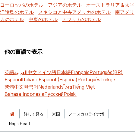
ヨーロッパのホテル
アジアのホテル
オーストラリア＆太平
洋諸島のホテル
メキシコと中央アメリカのホテル
南アメリ
カのホテル
中東のホテル
アフリカのホテル
他の言語で表示
英語
العربية
中文
ドイツ語
日本語
Français
Português(BR)
Español
Italiano
Español (España)
Português
Türkçe
繁體中文
한국어
Nederlands
ไทย
Tiếng Việt
Bahasa Indonesia
Русский
Polski
詳しく見る
米国
ノースカロライナ州
Nags Head