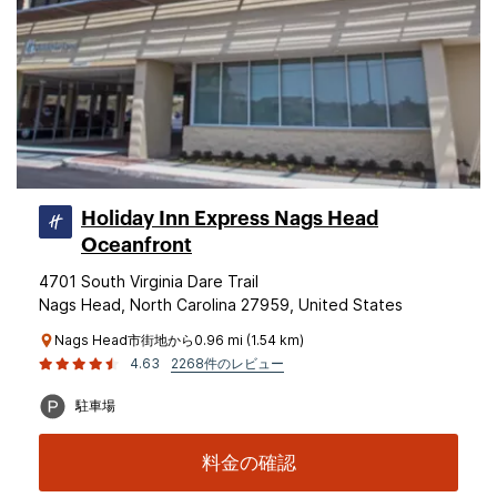
Holiday Inn Express Nags Head
Oceanfront
4701 South Virginia Dare Trail
Nags Head, North Carolina 27959, United States
Nags Head市街地から0.96 mi (1.54 km)
4.63
2268件のレビュー
駐車場
料金の確認